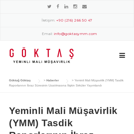
Skip
to
content
İletişim:
+90 (216) 266 50 47
Email:
info@goktasymm.com
Göktuğ Göktaş
>
Haberler
>
Yeminli Mali Müşavirlik (YMM) Tasdik
Raporlarının İbraz Süresinin Uzatılmasına İlişkin Sirküler Yayımlandı
Yeminli Mali Müşavirlik
(YMM) Tasdik