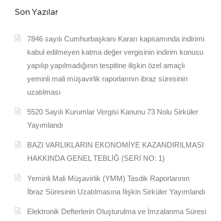
s
Son Yazılar
n
7846 sayılı Cumhurbaşkanı Kararı kapsamında indirimi
a
kabul edilmeyen katma değer vergisinin indirim konusu
v
yapılıp yapılmadığının tespitine ilişkin özel amaçlı
i
yeminli mali müşavirlik raporlarının ibraz süresinin
uzatılması
g
5520 Sayılı Kurumlar Vergisi Kanunu 73 Nolu Sirküler
a
Yayımlandı
t
BAZI VARLIKLARIN EKONOMİYE KAZANDIRILMASI
i
HAKKINDA GENEL TEBLİĞ (SERİ NO: 1)
o
Yeminli Mali Müşavirlik (YMM) Tasdik Raporlarının
İbraz Süresinin Uzatılmasına İlişkin Sirküler Yayımlandı
n
Elektronik Defterlerin Oluşturulma ve İmzalanma Süresi