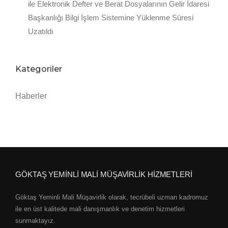
ile Elektronik Defter ve Berat Dosyalarının Gelir İdaresi
Başkanlığı Bilgi İşlem Sistemine Yüklenme Süresi
Uzatıldı
Kategoriler
Haberler
GÖKTAŞ YEMİNLİ MALİ MÜŞAVİRLİK HİZMETLERİ
Göktaş Yeminli Mali Müşavirlik olarak, tecrübeli uzman kadromuz
ile en üst kalitede mali danışmanlık ve denetim hizmetleri
sunmaktayız.