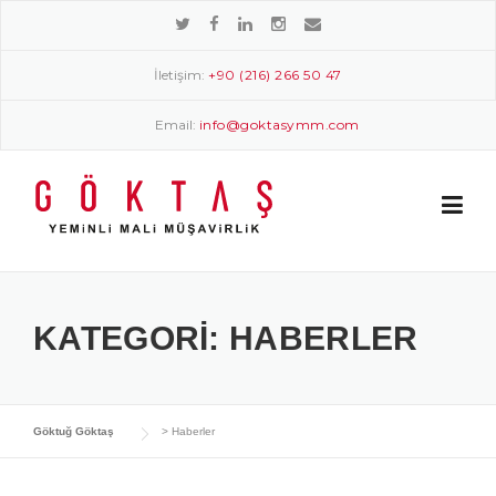
Skip
to
content
İletişim:
+90 (216) 266 50 47
Email:
info@goktasymm.com
KATEGORI:
HABERLER
Göktuğ Göktaş
>
Haberler