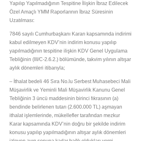
Yapılıp Yapılmadığının Tespitine İlişkin İbraz Edilecek
Özel Amaçlı YMM Raporlarının İbraz Süresinin
Uzatılması:
7846 sayılı Cumhurbaşkanı Kararı kapsamında indirimi
kabul edilmeyen KDV’nin indirim konusu yapılıp
yapılmadığının tespitine ilişkin KDV Genel Uygulama
Tebliğinin (III/C-2.6.2.) bölümünde, takvim yılının altışar
aylık dönemleri itibarıyla;
– İthalat bedeli 46 Sıra No.lu Serbest Muhasebeci Mali
Müşavirlik ve Yeminli Mali Müşavirlik Kanunu Genel
Tebliğinin 3 üncü maddesinin birinci fıkrasının (a)
bendinde belirlenen tutarı (2.600.000 TL) aşmayan
ithalat işlemlerinde, mükellefler tarafından mezkur
Karar kapsamında KDV’nin doğru bir şekilde indirim
konusu yapılıp yapılmadığının altışar aylık dönemleri
izleyen ayın sonuna kadar bağlı oldukları vergi