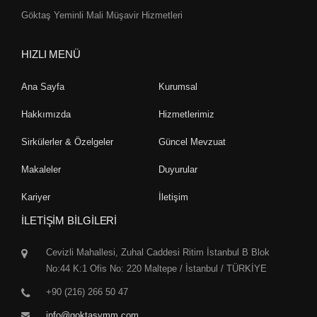
Göktaş Yeminli Mali Müşavir Hizmetleri
HIZLI MENÜ
Ana Sayfa
Kurumsal
Hakkımızda
Hizmetlerimiz
Sirkülerler & Özelgeler
Güncel Mevzuat
Makaleler
Duyurular
Kariyer
İletişim
İLETİŞİM BİLGİLERİ
Cevizli Mahallesi, Zuhal Caddesi Ritim İstanbul B Blok
No:44 K:1 Ofis No: 220 Maltepe / İstanbul / TÜRKİYE
+90 (216) 266 50 47
info@goktasymm.com