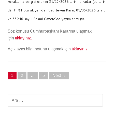
konaklama vergisi oranını 31/12/2026 tarihine kadar (bu tarih
dâhil) %1 olarak yeniden belirleyen Karar, 01/05/2026 tarihli
ve 33240 sayılı Resmi Gazete’de yayımlanmıştır.
Söz konusu Cumhurbaşkanı Kararına ulaşmak
için
tıklayınız.
Açıklayıcı bilgi notuna ulaşmak için
tıklayınız.
P
1
2
…
5
Next →
o
s
Arama:
t