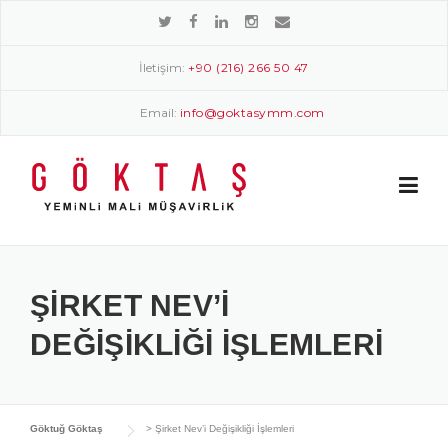
Skip
to
content
İletişim:
+90 (216) 266 50 47
Email:
info@goktasymm.com
ŞIRKET NEV’I
DEĞIŞIKLIĞI İŞLEMLERI
Göktuğ Göktaş
>
Şirket Nev’i Değişikliği İşlemleri