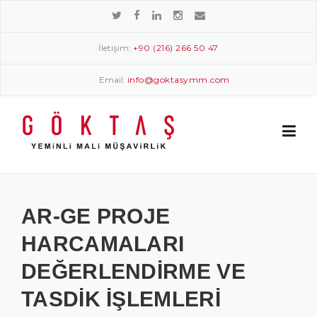
Skip
to
content
İletişim:
+90 (216) 266 50 47
Email:
info@goktasymm.com
AR-GE PROJE
HARCAMALARI
DEĞERLENDIRME VE
TASDIK İŞLEMLERI