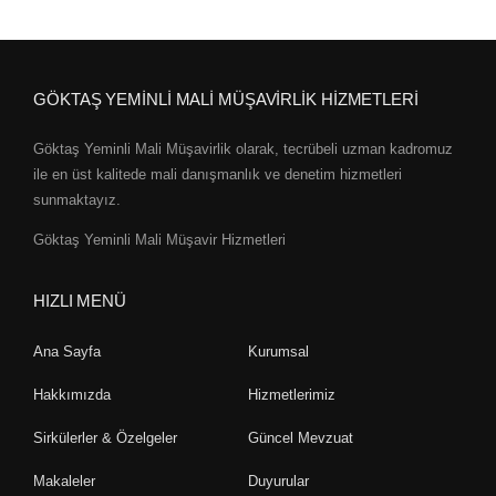
GÖKTAŞ YEMİNLİ MALİ MÜŞAVİRLİK HİZMETLERİ
Göktaş Yeminli Mali Müşavirlik olarak, tecrübeli uzman kadromuz
ile en üst kalitede mali danışmanlık ve denetim hizmetleri
sunmaktayız.
Göktaş Yeminli Mali Müşavir Hizmetleri
HIZLI MENÜ
Ana Sayfa
Kurumsal
Hakkımızda
Hizmetlerimiz
Sirkülerler & Özelgeler
Güncel Mevzuat
Makaleler
Duyurular