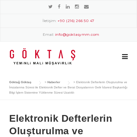
Skip
to
content
İletişim:
+90 (216) 266 50 47
Email:
info@goktasymm.com
Göktuğ Göktaş
>
Haberler
>
Elektronik Defterlerin Oluşturulma ve
İmzalanma Süresi ile Elektronik Defter ve Berat Dosyalarının Gelir İdaresi Başkanlığı
Bilgi İşlem Sistemine Yüklenme Süresi Uzatıldı
Elektronik Defterlerin
Oluşturulma ve