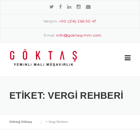
Skip
to
content
İletişim:
+90 (216) 266 50 47
Email:
info@goktasymm.com
ETIKET:
VERGI REHBERI
Göktuğ Göktaş
>
Vergi Rehberi